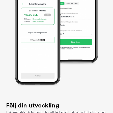
Följ din utveckling
I SwingBuddy har du alltid möjlighet att följa upp